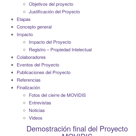
i
Objetivos del proyecto
g
Justificación del Proyecto
a
Etapas
t
Concepto general
i
Impacto
o
Impacto del Proyecto
n
Registro – Propiedad Intelectual
Colaboradores
Eventos del Proyecto
Publicaciones del Proyecto
Referencias
Finalización
Fotos del cierre de MOVIDIS
Entrevistas
Noticias
Videos
Demostración final del Proyecto