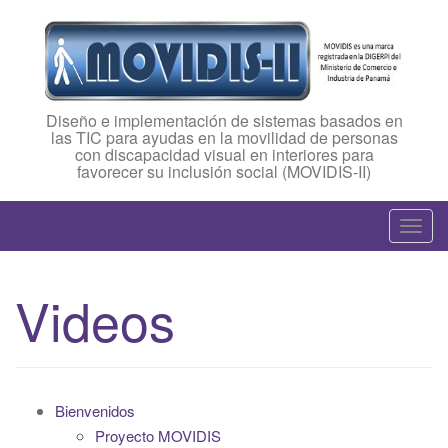
Diseño e implementación de sistemas basados en
las TIC para ayudas en la movilidad de personas
con discapacidad visual en interiores para
favorecer su inclusión social (MOVIDIS-II)
T
o
g
Videos
g
l
e
n
a
Bienvenidos
v
Proyecto MOVIDIS