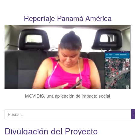
Reportaje Panamá América
MOVIDIS, una aplicación de impacto social
B
u
s
Divulgación del Proyecto