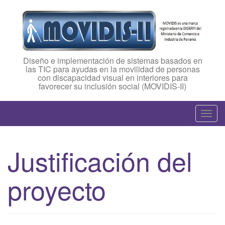
Diseño e implementación de sistemas basados en
las TIC para ayudas en la movilidad de personas
con discapacidad visual en interiores para
favorecer su inclusión social (MOVIDIS-II)
T
o
g
Justificación del
g
l
proyecto
e
n
a
v