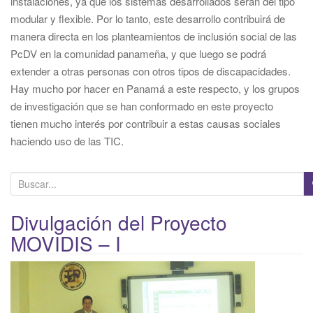
instalaciones, ya que los sistemas desarrollados serán del tipo
modular y flexible. Por lo tanto, este desarrollo contribuirá de
manera directa en los planteamientos de inclusión social de las
PcDV en la comunidad panameña, y que luego se podrá
extender a otras personas con otros tipos de discapacidades.
Hay mucho por hacer en Panamá a este respecto, y los grupos
de investigación que se han conformado en este proyecto
tienen mucho interés por contribuir a estas causas sociales
haciendo uso de las TIC.
B
u
s
Divulgación del Proyecto
c
MOVIDIS – I
a
r
p
o