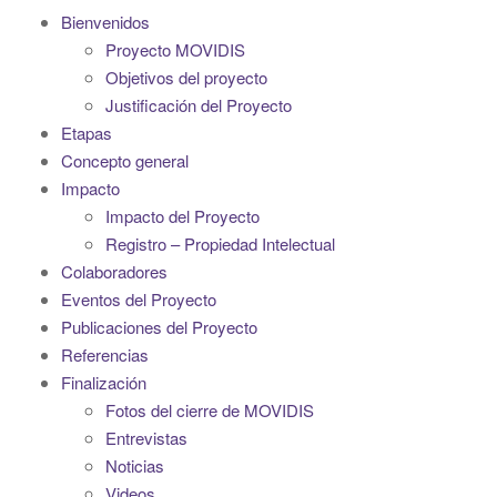
i
Bienvenidos
g
Proyecto MOVIDIS
a
Objetivos del proyecto
t
Justificación del Proyecto
i
Etapas
o
Concepto general
n
Impacto
Impacto del Proyecto
Registro – Propiedad Intelectual
Colaboradores
Eventos del Proyecto
Publicaciones del Proyecto
Referencias
Finalización
Fotos del cierre de MOVIDIS
Entrevistas
Noticias
Videos