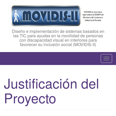
Diseño e implementación de sistemas basados en
las TIC para ayudas en la movilidad de personas
con discapacidad visual en interiores para
favorecer su inclusión social (MOVIDIS-II)
T
o
g
Justificación del
g
l
Proyecto
e
n
a
v