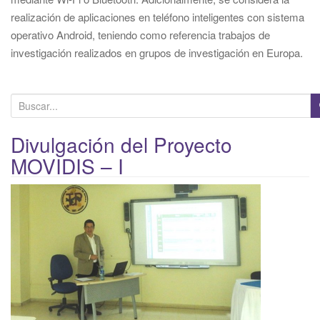
realización de aplicaciones en teléfono inteligentes con sistema
operativo Android, teniendo como referencia trabajos de
investigación realizados en grupos de investigación en Europa.
B
u
s
Divulgación del Proyecto
c
MOVIDIS – I
a
r
p
o
r
: