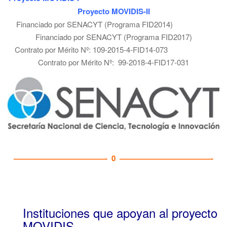
i
Proyecto MOVIDIS-II
g
Financiado por SENACYT (Programa FID2014)
a
Financiado por SENACYT (Programa FID2017)
t
Contrato por Mérito Nº: 109-2015-4-FID14-073
i
Contrato por Mérito Nº: 99-2018-4-FID17-031
o
n
————————————- 0 ————————————-
Instituciones que apoyan al proyecto
MOVIDIS