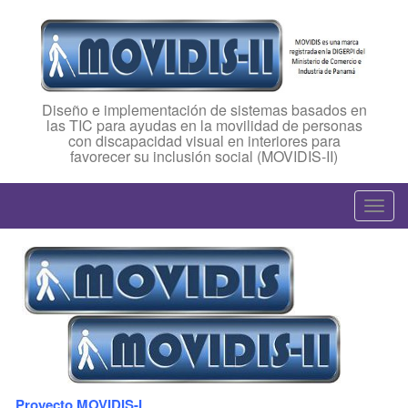
Diseño e implementación de sistemas basados en
las TIC para ayudas en la movilidad de personas
con discapacidad visual en interiores para
favorecer su inclusión social (MOVIDIS-II)
T
o
g
g
l
e
n
a
v
Proyecto MOVIDIS-I