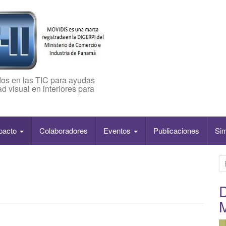
os en las TIC para ayudas
d visual en interiores para
pacto
Colaboradores
Eventos
Publicaciones
Si
B
u
s
D
c
a
r