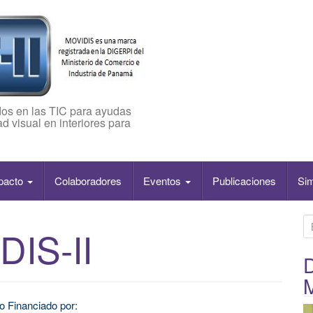
os en las TIC para ayudas
d visual en interiores para
pacto
Colaboradores
Eventos
Publicaciones
Si
B
DIS-II
u
s
D
c
a
o Financiado por:
r