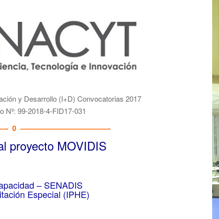
p
o
r
:
ación y Desarrollo (I+D) Convocatorias 2017
to Nº: 99-2018-4-FID17-031
- 0 ————————————-
 al proyecto MOVIDIS
scapacidad – SENADIS
itación Especial (IPHE)