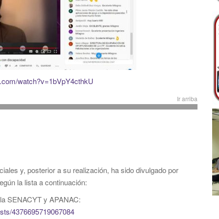
be.com/watch?v=1bVpY4cthkU
Ir arriba
les y, posterior a su realización, ha sido divulgado por
egún la lista a continuación:
de la SENACYT y APANAC:
sts/4376695719067084