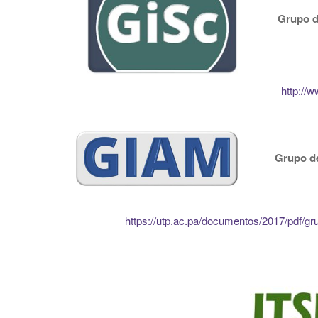
Grupo
d
http://w
Grupo de Inve
https://utp.ac.pa/documentos/2017/pdf/gr