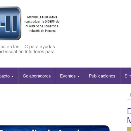
os en las TIC para ayudas
d visual en interiores para
pacto
Colaboradores
Eventos
Publicaciones
Si
B
u
s
D
c
a
r