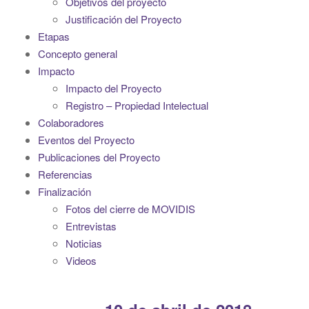
Objetivos del proyecto
i
Justificación del Proyecto
g
Etapas
a
Concepto general
t
Impacto
i
Impacto del Proyecto
o
Registro – Propiedad Intelectual
n
Colaboradores
Eventos del Proyecto
Publicaciones del Proyecto
Referencias
Finalización
Fotos del cierre de MOVIDIS
Entrevistas
Noticias
Videos