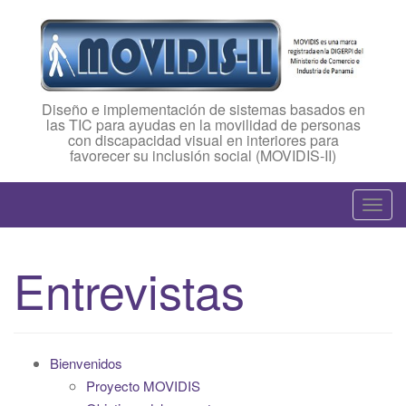
Diseño e implementación de sistemas basados en
las TIC para ayudas en la movilidad de personas
con discapacidad visual en interiores para
favorecer su inclusión social (MOVIDIS-II)
T
o
g
Entrevistas
g
l
e
n
Bienvenidos
a
Proyecto MOVIDIS
v