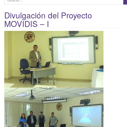
u
s
Divulgación del Proyecto
c
MOVIDIS – I
a
r
p
o
r
: