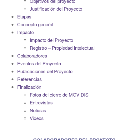
Objetivos del proyecto
i
Justificación del Proyecto
g
Etapas
a
Concepto general
t
Impacto
i
Impacto del Proyecto
o
Registro – Propiedad Intelectual
n
Colaboradores
Eventos del Proyecto
Publicaciones del Proyecto
Referencias
Finalización
Fotos del cierre de MOVIDIS
Entrevistas
Noticias
Videos
COLABORADORES DEL PROYECTO