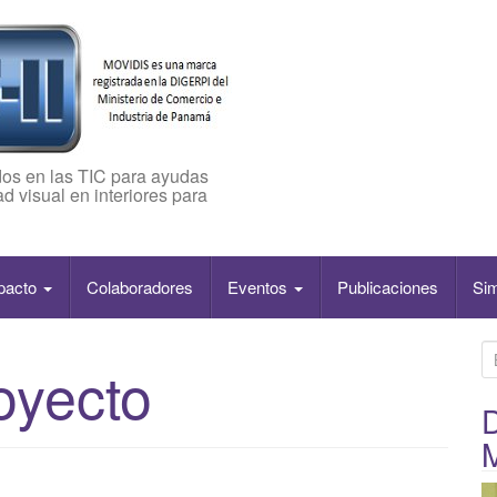
os en las TIC para ayudas
d visual en interiores para
pacto
Colaboradores
Eventos
Publicaciones
Si
B
oyecto
u
s
D
c
a
r