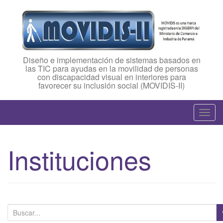
Diseño e implementación de sistemas basados en
las TIC para ayudas en la movilidad de personas
con discapacidad visual en interiores para
favorecer su inclusión social (MOVIDIS-II)
T
o
g
Instituciones
g
l
e
n
a
B
v
u